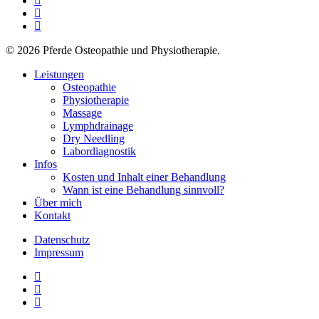
phone
email
© 2026 Pferde Osteopathie und Physiotherapie.
Close
Leistungen
Menu
Osteopathie
Physiotherapie
Massage
Lymphdrainage
Dry Needling
Labordiagnostik
Infos
Kosten und Inhalt einer Behandlung
Wann ist eine Behandlung sinnvoll?
Über mich
Kontakt
Datenschutz
Impressum