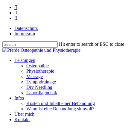
Skip
instagram
to
phone
main
email
content
Datenschutz
Impressum
Hit enter to search or ESC to close
Close
Search
Menu
Leistungen
Osteopathie
Physiotherapie
Massage
Lymphdrainage
Dry Needling
Labordiagnostik
Infos
Kosten und Inhalt einer Behandlung
Wann ist eine Behandlung sinnvoll?
Über mich
Kontakt